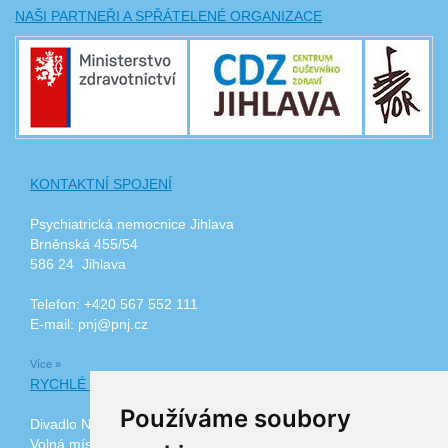
NAŠI PARTNEŘI A SPŘÁTELENÉ ORGANIZACE
KONTAKTNÍ SPOJENÍ
Psychiatrická nemocnice Jihlava
Brněnská 455/54
586 24 Jihlava
Telefon: +420 567 552 111
E-mail: pnj@pnj.cz
Více »
RYCHLÉ ODKAZY
Používáme soubory
Divadlo Na Kopečku
Volná místa