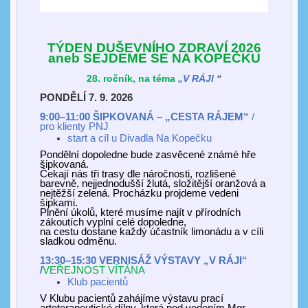
TÝDEN DUŠEVNÍHO ZDRAVÍ 2026
aneb SEJDEME SE NA KOPEČKU
2
8
. ročník, na téma
„
V RÁJI
“
PONDĚLÍ 7. 9. 2026
9:00–11:00 ŠIPKOVANÁ
–
„
CESTA RÁJEM“
/
pro klienty PNJ
start a cíl u Divadla Na Kopečku
Pondělní dopoledne bude zasvěcené známé hře
šipkovaná.
Čekají nás tři trasy dle náročnosti, rozlišené
barevně, nejjednodušší žlutá, složitější oranžová a
nejtěžší zelená. Procházku projdeme vedeni
šipkami.
Plnění úkolů, které musíme najít v přírodních
zákoutích vyplní celé dopoledne,
na cestu dostane každý účastník limonádu a v cíli
sladkou odměnu.
1
3:3
0–1
5:3
0 VERNISÁŽ VÝSTAVY „
V RÁJI
“
/
VEŘEJNOST
VÍTÁNA
Klub pacientů
V Klubu pacientů zahájíme výstavu prací