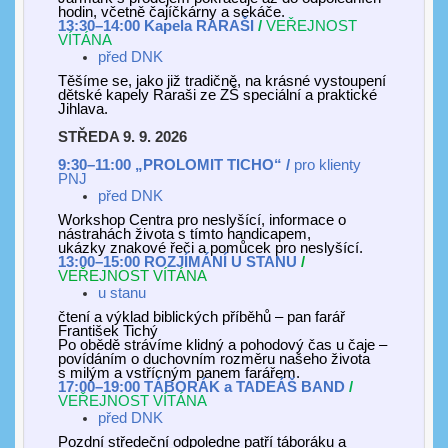
hodin, včetně čajíčkárny a sekáče.
13:30–14:00
Kapela
RARAŠI
/
VEŘEJNOST
VÍTÁNA
před DNK
Těšíme se, jako již tradičně, na krásné vystoupení
dětské kapely Raraši ze ZŠ speciální a praktické
Jihlava.
STŘEDA 9. 9. 2026
9:
3
0–11:00 „
PROLOMIT TICHO
“ /
pro klienty
PNJ
před DNK
Workshop Centra pro neslyšící, informace o
nástrahách života s tímto handicapem,
ukázky znakové řeči a pomůcek pro neslyšící.
13:00–15:00
ROZJÍMÁNÍ
U STANU
/
VEŘEJNOST VÍTÁNA
u stanu
čtení a výklad biblických příběhů – pan farář
František Tichý
Po obědě strávíme klidný a pohodový čas u čaje –
povídáním o duchovním rozměru našeho života
s milým a vstřícným panem farářem.
17:00–19:00 TÁBORÁK a TADEÁŠ BAND
/
VEŘEJNOST VÍTÁNA
před DNK
Pozdní středeční odpoledne patří táboráku a