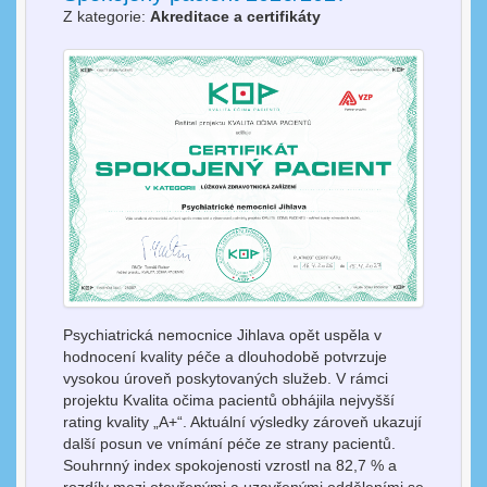
Z kategorie:
Akreditace a certifikáty
Psychiatrická nemocnice Jihlava opět uspěla v
hodnocení kvality péče a dlouhodobě potvrzuje
vysokou úroveň poskytovaných služeb. V rámci
projektu Kvalita očima pacientů obhájila nejvyšší
rating kvality „A+“. Aktuální výsledky zároveň ukazují
další posun ve vnímání péče ze strany pacientů.
Souhrnný index spokojenosti vzrostl na 82,7 % a
rozdíly mezi otevřenými a uzavřenými odděleními se