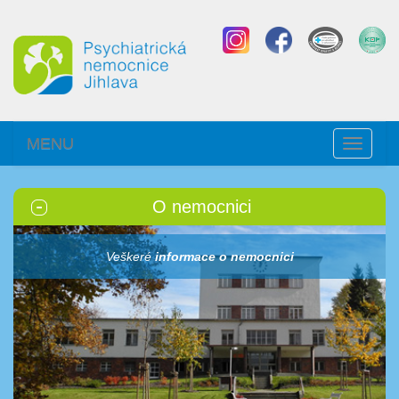
MENU
Toggle
navigati
O nemocnici
Veškeré
informace o nemocnici