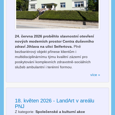
24. června 2026 proběhlo slavnostní otevření
nových moderních prostor Centra duševního
zdraví Jihlava na ulici Seifertova.
Plně
bezbariérový objekt přinese klientům i
multidisciplinárnímu týmu kvalitní zázemí pro
poskytování komplexních zdravotně-sociálních
služeb ambulantní i terénní formou.
více »
18. květen 2026 - LandArt v areálu
PNJ
Z kategorie:
Společenské a kulturní akce