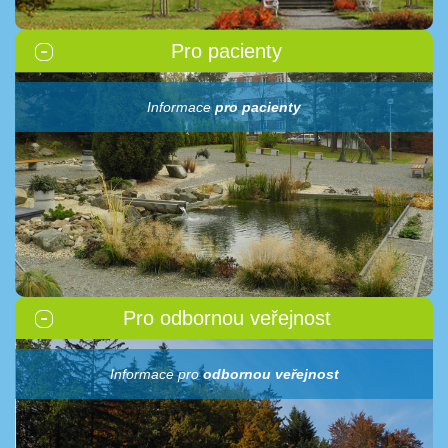
Pro pacienty
Informace
pro pacienty
Pro odbornou veřejnost
Informace pro
odbornou veřejnost