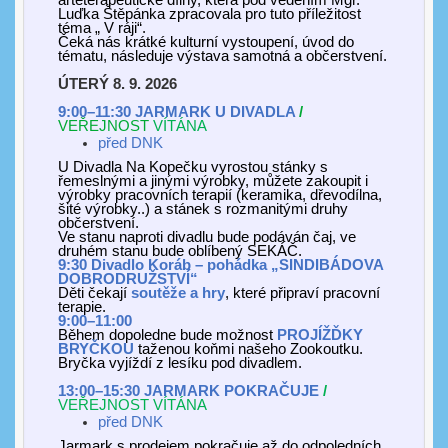
arteterapeutické dílny, která pod vedením Mgr.
Luďka Štěpánka zpracovala pro tuto příležitost
téma „ V ráji“.
Čeká nás krátké kulturní vystoupení, úvod do
tématu, následuje výstava samotná a občerstvení.
ÚTERÝ 8. 9. 2026
9:00–11:30 JARMARK U DIVADLA
/
VEŘEJNOST
VÍTÁNA
před DNK
U Divadla Na Kopečku vyrostou stánky s
řemeslnými a jinými výrobky, můžete zakoupit i
výrobky pracovních terapií (keramika, dřevodílna,
šité výrobky..) a stánek s rozmanitými druhy
občerstvení.
Ve stanu naproti divadlu bude podáván čaj, ve
druhém stanu bude oblíbený SEKÁČ.
9:30 Divadlo
Koráb
–
pohádka
„
SINDIBÁDOVA
DOBRODRUŽSTVÍ
“
Děti čekají
soutěže a hry
, které připraví pracovní
terapie.
9:00–11:00
Během dopoledne bude možnost
PROJÍŽĎKY
BRYČKOU
taženou koňmi našeho Zookoutku.
Bryčka vyjíždí z lesíku pod divadlem.
13:00–15:30 JARMARK POKRAČUJE
/
VEŘEJNOST VÍTÁNA
před DNK
Jarmark s prodejem pokračuje až do odpoledních