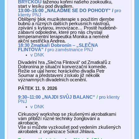
BRYČKOU
taženou koňmi našeho zookoutku,
start v lesíku pod divadlem.
13:00–15:00 „NALAĎME SE DO POHODY“ /
pro
klienty PNJ
Oblíbený b
lok muzikoterapie s použitím djembe
bubnů a různých dalších perkusních nástrojů,
zpívání s kytarou, imrovizace…
P
rostě hudebně-
zábavní
od
poledne,
které
pro nás chystají
temperamentní terapeutka Monika a neméně
akční sestřička Andrea.
18:30
Zmatkaři Dobronín
–
„
SLEČNA
FLINTOVÁ
“ /
pro zaměstnance
PNJ
v
DNK
Divadelní hra „Slečna Flintová“ od Zmatkařů z
Dobronína je situační konverzační komedie.
Režie se ujal herec horáckého divadla Petr
Soumar a představení získalo již několik
významných divadelních ocenění.
PÁTEK 11. 9. 2026
9:30–11:00 „
NAJDI SVŮJ BALANC
“
/
pro
klienty
PNJ
v
DNK
Cirkusový workshop se zkušenými akrobatkami
vám přiblíží různé techniky žonglování a
akrobacie.
Vše si můžete vyzkoušet pod vedením zkušených
akrobatek z organizace Sokol Jihlava.