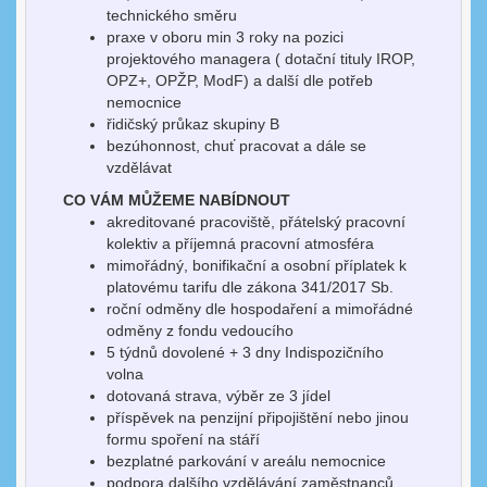
technického směru
praxe v oboru min 3 roky na pozici
projektového managera ( dotační tituly IROP,
OPZ+, OPŽP, ModF) a další dle potřeb
nemocnice
řidičský průkaz skupiny B
bezúhonnost, chuť pracovat a dále se
vzdělávat
CO VÁM MŮŽEME NABÍDNOUT
akreditované pracoviště, přátelský pracovní
kolektiv a příjemná pracovní atmosféra
mimořádný, bonifikační a osobní příplatek k
platovému tarifu dle zákona 341/2017 Sb.
roční odměny dle hospodaření a mimořádné
odměny z fondu vedoucího
5 týdnů dovolené + 3 dny Indispozičního
volna
dotovaná strava, výběr ze 3 jídel
příspěvek na penzijní připojištění nebo jinou
formu spoření na stáří
bezplatné parkování v areálu nemocnice
podpora dalšího vzdělávání zaměstnanců