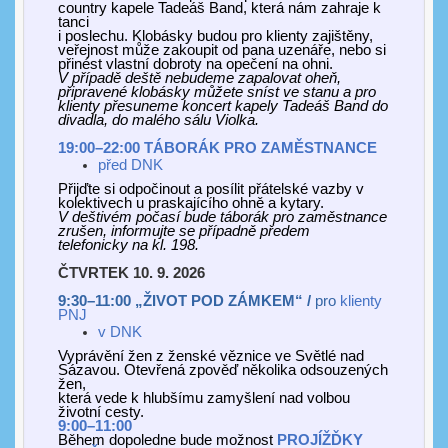
country kapele Tadeáš Band, která nám zahraje k
tanci
i poslechu. Klobásky budou pro klienty zajištěny,
veřejnost může zakoupit od pana uzenáře, nebo si
přinést vlastní dobroty na opečení na ohni.
V případě deště nebudeme zapalovat oheň,
připravené klobásky může
t
e sníst ve stanu a pro
klienty přesuneme koncert kapely Tadeáš Band do
divadla,
do malého sálu Violka
.
19:00–22:00 TÁBORÁK PRO ZAMĚSTNANCE
před DNK
Přijďte si odpočinout a posílit přátelské vazby v
kolektivech u praskajícího ohně a kytary.
V
deštivém počasí
bude táborák pro zaměstnance
zrušen, informujte se případně
předem
telefonicky na kl. 198.
ČTVRTEK 10. 9. 2026
9:3
0–11:00 „ŽIVOT POD ZÁMKEM“ /
pro
klienty
PNJ
v
DNK
Vyprávění žen z ženské věznice ve Světlé nad
Sázavou. Otevřená zpověď několika odsouzených
žen,
která vede k hlubšímu zamyšlení nad volbou
životní cesty.
9:00–11:00
Během dopoledne
bude možnost
PROJÍŽĎKY