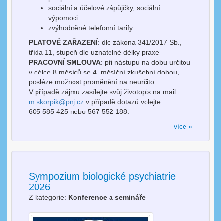
sociální a účelové zápůjčky, sociální
výpomoci
zvýhodněné telefonní tarify
PLATOVÉ ZAŘAZENÍ
: dle zákona 341/2017 Sb.,
třída 11, stupeň dle uznatelné délky praxe
PRACOVNÍ SMLOUVA
: při nástupu na dobu určitou
v délce 8 měsíců se 4. měsíční zkušební dobou,
posléze možnost proměnění na neurčito.
V případě zájmu zasílejte svůj životopis na mail:
m.skorpik@pnj.cz
v případě dotazů volejte
605 585 425 nebo 567 552 188.
více »
Sympozium biologické psychiatrie
2026
Z kategorie:
Konference a semináře