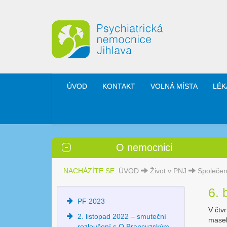
ÚVOD
KONTAKT
VOLNÁ MÍSTA
LÉK
O nemocnici
NACHÁZÍTE SE:
ÚVOD
Život v PNJ
Společen
6. 
PF 2023
V čtv
2. listopad 2022 – smuteční
masek
rozloučení s O.Brancuzským