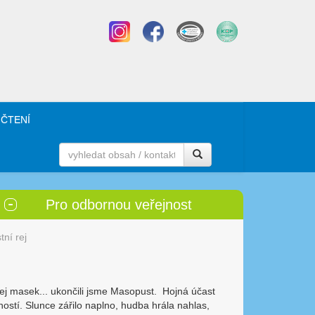
 ČTENÍ
Pro odbornou veřejnost
ní rej
rej masek... ukončili jsme Masopust. Hojná účast
ostí. Slunce zářilo naplno, hudba hrála nahlas,