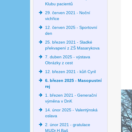
Klubu pacientů
29. červen 2021 - Noční
vichřice
12. červen 2025 - Sportovní
den
25. březen 2021 - Sladké
překvapení z ZŠ Masarykova
7. duben 2025 - výstava
Obrázky z cest
12. březen 2021 - kůň Cyril
6. březen 2025 - Masopustní
rej
1. březen 2021 - Generační
výměna v DnK
14. únor 2025 - Valentýnská
oslava
2. únor 2021 - gratulace
MUDr.H.Baš