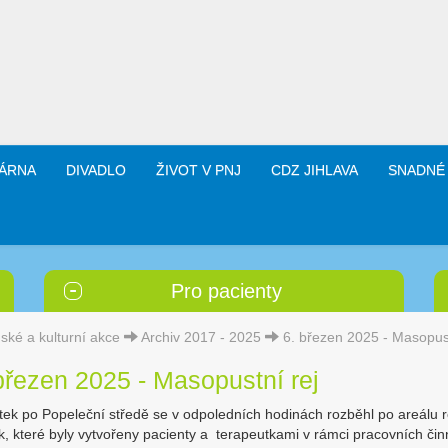
ÁRNA
DIVADLO
ŽIVOT V PNJ
CDZ JIHLAVA
SNADNÉ
Pro pacienty
ské a kulturní akce
Archiv 2017 - 2025
6. březen 2025 - Masopust
březen 2025 - Masopustní rej
rtek po Popeleční středě se v odpoledních hodinách rozběhl po areálu 
, které byly vytvořeny pacienty a terapeutkami v rámci pracovních činn