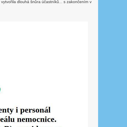
e vytvořila dlouhá šnůra účastníků... s zakončením v