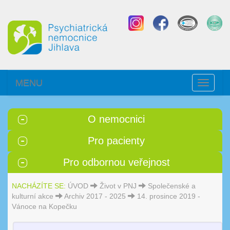
MENU
Toggle
navigati
O nemocnici
Pro pacienty
Pro odbornou veřejnost
NACHÁZÍTE SE:
ÚVOD
Život v PNJ
Společenské a
kulturní akce
Archiv 2017 - 2025
14. prosince 2019 -
Vánoce na Kopečku