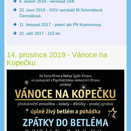
6. duben 2018 - vernisáž DnK
22. únor 2018 - OGV vernisáž M.Schmidtová
Čermáková
11. listopad 2017 - pietní akt PN Kosmonosy
22. září 2017 - 115 let
14. prosince 2019 - Vánoce na
Kopečku