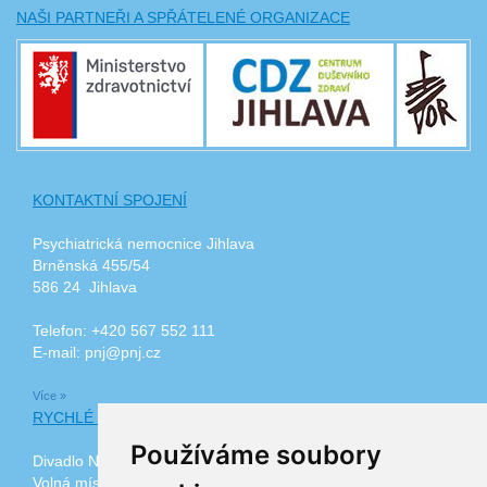
NAŠI PARTNEŘI A SPŘÁTELENÉ ORGANIZACE
KONTAKTNÍ SPOJENÍ
Psychiatrická nemocnice Jihlava
Brněnská 455/54
586 24 Jihlava
Telefon: +420 567 552 111
E-mail: pnj@pnj.cz
Více »
RYCHLÉ ODKAZY
Používáme soubory
Divadlo Na Kopečku
Volná místa