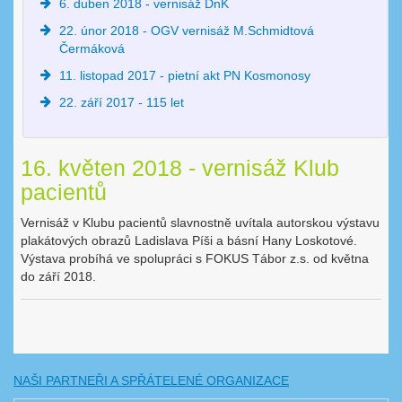
6. duben 2018 - vernisáž DnK
22. únor 2018 - OGV vernisáž M.Schmidtová
Čermáková
11. listopad 2017 - pietní akt PN Kosmonosy
22. září 2017 - 115 let
16. květen 2018 - vernisáž Klub
pacientů
Vernisáž v Klubu pacientů slavnostně uvítala autorskou výstavu
plakátových obrazů Ladislava Píši a básní Hany Loskotové.
Výstava probíhá ve spolupráci s FOKUS Tábor z.s. od května
do září 2018.
NAŠI PARTNEŘI A SPŘÁTELENÉ ORGANIZACE