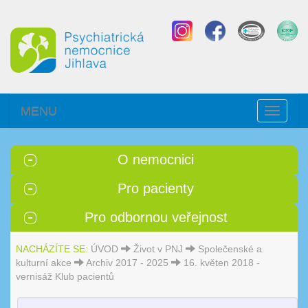
MENU
Toggle
navigati
O nemocnici
Pro pacienty
Pro odbornou veřejnost
NACHÁZÍTE SE:
ÚVOD
Život v PNJ
Společenské a
kulturní akce
Archiv 2017 - 2025
16. květen 2018 -
vernisáž Klub pacientů