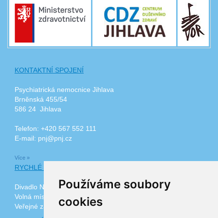
KONTAKTNÍ SPOJENÍ
Psychiatrická nemocnice Jihlava
Brněnská 455/54
586 24 Jihlava
Telefon: +420 567 552 111
E-mail: pnj@pnj.cz
Více »
RYCHLÉ ODKAZY
Používáme soubory
Divadlo Na Kopečku
Volná místa
cookies
Veřejné zakázky