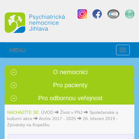
MENU
Toggle
navigati
O nemocnici
Pro pacienty
Pro odbornou veřejnost
NACHÁZÍTE SE:
ÚVOD
Život v PNJ
Společenské a
kulturní akce
Archiv 2017 - 2025
26. březen 2019 -
Zpívánky na Kopečku