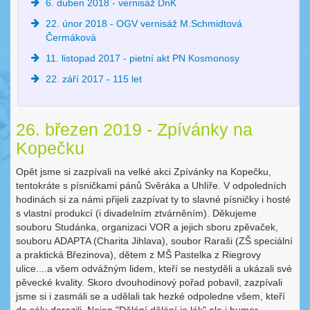
6. duben 2018 - vernisáž DnK
22. únor 2018 - OGV vernisáž M.Schmidtová
Čermáková
11. listopad 2017 - pietní akt PN Kosmonosy
22. září 2017 - 115 let
26. březen 2019 - Zpívánky na
Kopečku
Opět jsme si zazpívali na velké akci Zpívánky na Kopečku,
tentokráte s písničkami pánů Svěráka a Uhlíře. V odpoledních
hodinách si za námi přijeli zazpívat ty to slavné písničky i hosté
s vlastní produkcí (i divadelním ztvárněním). Děkujeme
souboru Studánka, organizaci VOR a jejich sboru zpěvaček,
souboru ADAPTA (Charita Jihlava), soubor Raraši (ZŠ speciální
a praktická Březinova), dětem z MŠ Pastelka z Riegrovy
ulice....a všem odvážným lidem, kteří se nestyděli a ukázali své
pěvecké kvality. Skoro dvouhodinový pořad pobavil, zazpívali
jsme si i zasmáli se a udělali tak hezké odpoledne všem, kteří