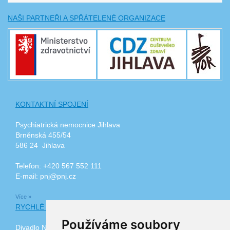
NAŠI PARTNEŘI A SPŘÁTELENÉ ORGANIZACE
KONTAKTNÍ SPOJENÍ
Psychiatrická nemocnice Jihlava
Brněnská 455/54
586 24 Jihlava
Telefon: +420 567 552 111
E-mail: pnj@pnj.cz
Více »
RYCHLÉ ODKAZY
Používáme soubory
Divadlo Na Kopečku