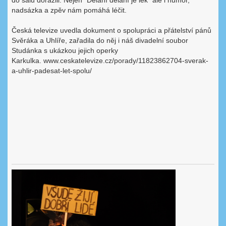
do sálu dorazili. Nejen "Dělání dělání je lék" ale i humor,
nadsázka a zpěv nám pomáhá léčit.
Česká televize uvedla dokument o spolupráci a přátelství pánů
Svěráka a Uhlíře, zařadila do něj i náš divadelní soubor
Studánka s ukázkou jejich operky
Karkulka. www.ceskatelevize.cz/porady/11823862704-sverak-
a-uhlir-padesat-let-spolu/