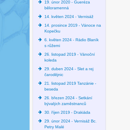
19. únor 2020 - Gueréza
běloramenná
14. květen 2024 - Vernisáž
14. prosince 2019 - Vánoce na
Kopečku
6. květen 2024 - Rádio Blaník
s růžemi
26. listopad 2019 - Vánoční
koleda
29. duben 2024 - Slet a rej
čarodějnic
21. listopad 2019 Tanzánie -
beseda
26. březen 2024 - Setkání
bývalých zaměstnanců
30. říjen 2019 - Drakiáda
29. únor 2024 - Vernisáž Bc.
Petry Malé