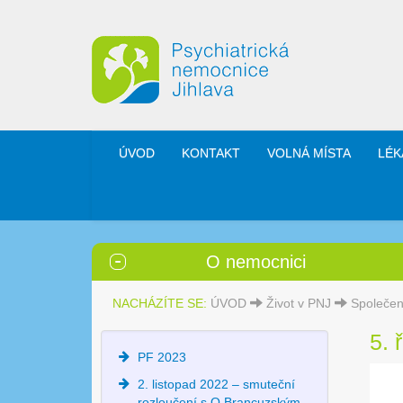
ÚVOD
KONTAKT
VOLNÁ MÍSTA
LÉK
O nemocnici
NACHÁZÍTE SE:
ÚVOD
Život v PNJ
Společen
5. 
PF 2023
2. listopad 2022 – smuteční
rozloučení s O.Brancuzským