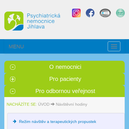
MENU
Toggle
navigati
O nemocnici
Pro pacienty
Pro odbornou veřejnost
NACHÁZÍTE SE:
ÚVOD
Návštěvní hodiny
Režim návštěv a terapeutických propustek