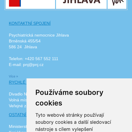
KONTAKTNÍ SPOJENÍ
Psychiatrická nemocnice Jihlava
Brněnská 455/54
586 24 Jihlava
Telefon: +420 567 552 111
E-mail: pnj@pnj.cz
Více »
RYCHLÉ ODKAZY
Používáme soubory
Divadlo Na Kopečku
Volná místa
cookies
Veřejné zakázky
Tyto webové stránky používají
OSTATNÍ ODKAZY
soubory cookies a další sledovací
Ministerstvo zdravotnictví ČR
nástroje s cílem vylepšení