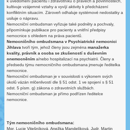
k uvědomění pacientů i zdravotníků o právech a povinnostech,
kultivuje vzájemné vztahy a vyvíjí aktivity k předcházení
konfliktním situacím. Zároveň odhaluje systémové nedostatky a
usiluje o nápravu.
Nemocniční ombudsman vyřizuje také podněty a pochvaly,
připomínkuje publikace pro pacienty a vnitřní předpisy
nemocnice s ohledem na práva pacientů.
Nemocničního ombudsmana v Psychiatrické nemocnici
Jihlava
tvoří tým, jehož členy jsou zejména
manažerka
kvality, právník a osoba se zkušeností s duševním
onemocněním
a/nebo hospitalizací na psychiatrii. Členy a
předsedu týmu nemocničního ombudsmana jmenuje ředitelka
nemocnice.
Nemocniční ombudsman je v souvislosti s výkonem svých
úkolů vázán mlčenlivostí dle § 51 odst. 1 ve spojení s § 51
odst. 5 písm. g) zákona o zdravotních službách.
Nemocniční ombudsman je přímo podřízen ředitelce
nemocnice.
Tým nemocničního ombudsmana:
Mgr. Lucie Vitešníková, Anežka Mandelíková, Judr. Martin