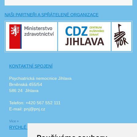
NAŠI PARTNEŘI A SPŘÁTELENÉ ORGANIZACE
KONTAKTNÍ SPOJENÍ
Psychiatrická nemocnice Jihlava
Brněnská 455/54
586 24 Jihlava
Telefon: +420 567 552 111
E-mail: pnj@pnj.cz
Více »
RYCHLÉ ODKAZY