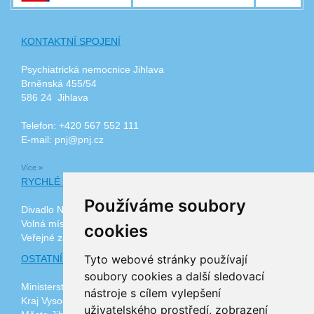
KONTAKTNÍ SPOJENÍ
Psychiatrická nemocnice Jihlava
Brněnská 455/54
586 24 Jihlava
Telefon: +420 567 552 111
E-mail: pnj@pnj.cz
Více »
RYCHLÉ ODKAZY
Používáme soubory
Divadlo Na Kopečku
Volná místa
cookies
Veřejné zakázky
Tyto webové stránky používají
OSTATNÍ ODKAZY
soubory cookies a další sledovací
Ministerstvo zdravotnictví ČR
nástroje s cílem vylepšení
Kraj Vysočina
uživatelského prostředí, zobrazení