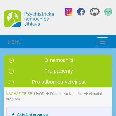
MENU
Toggle
navigati
O nemocnici
Pro pacienty
Pro odbornou veřejnost
NACHÁZÍTE SE:
ÚVOD
Divadlo Na Kopečku
Aktuální
program
Aktuální program