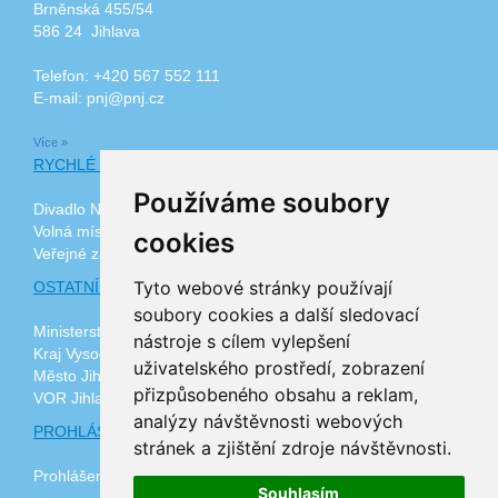
Brněnská 455/54
586 24 Jihlava
Telefon: +420 567 552 111
E-mail: pnj@pnj.cz
Více »
RYCHLÉ ODKAZY
Používáme soubory
Divadlo Na Kopečku
Volná místa
cookies
Veřejné zakázky
Tyto webové stránky používají
OSTATNÍ ODKAZY
soubory cookies a další sledovací
Ministerstvo zdravotnictví ČR
nástroje s cílem vylepšení
Kraj Vysočina
uživatelského prostředí, zobrazení
Město Jihlava
přizpůsobeného obsahu a reklam,
VOR Jihlava, z.ú.
analýzy návštěvnosti webových
PROHLÁŠENÍ O PŘÍSTUPNOSTI
stránek a zjištění zdroje návštěvnosti.
Prohlášení o přístupnosti
Souhlasím