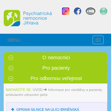
MENU
Toggle
navigati
O nemocnici
Pro pacienty
Pro odbornou veřejnost
NACHÁZÍTE SE:
ÚVOD
Informace pro návštěvy a pacienty
ambulantní zdravotní péče
OPRAVA SILNICE NA ULICI BRNĚNSKÁ