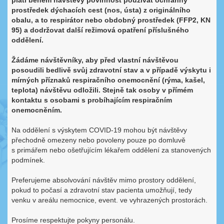
platí během návštěvy povinnost používat ochranný
prostředek dýchacích cest (nos, ústa) z originálního
obalu, a to respirátor nebo obdobný prostředek (FFP2, KN
95) a dodržovat další režimová opatření příslušného
oddělení.
Žádáme návštěvníky, aby před vlastní návštěvou
posoudili bedlivě svůj zdravotní stav a v případě výskytu i
mírných příznaků respiračního onemocnění (rýma, kašel,
teplota) návštěvu odložili. Stejně tak osoby v přímém
kontaktu s osobami s probíhajícím respiračním
onemocněním.
Na oddělení s výskytem COVID-19 mohou být návštěvy
přechodně omezeny nebo povoleny pouze po domluvě
s primářem nebo ošetřujícím lékařem oddělení za stanovených
podmínek.
Preferujeme absolvování návštěv mimo prostory oddělení,
pokud to počasí a zdravotní stav pacienta umožňují, tedy
venku v areálu nemocnice, event. ve vyhrazených prostorách.
Prosíme respektujte pokyny personálu.