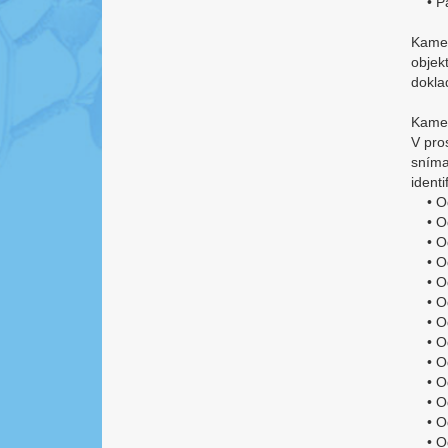
• Pav
Kamer
objek
dokla
Kame
V pro
sníma
identi
• Odd
• Odd
• Odd
• Odd
• Odd
• Odd
• Odd
• Odd
• Odd
• Odd
• Odd
• Odd
• Odd