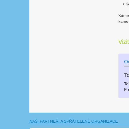
• Kom
Kamer
kamer
Vizi
Od
T
Te
E-
NAŠI PARTNEŘI A SPŘÁTELENÉ ORGANIZACE