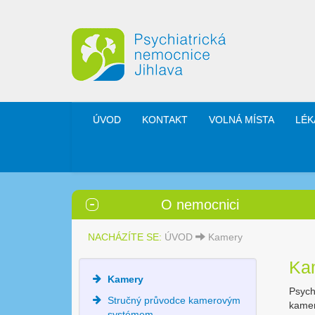
ÚVOD
KONTAKT
VOLNÁ MÍSTA
LÉK
O nemocnici
NACHÁZÍTE SE:
ÚVOD
Kamery
Ka
Kamery
Psych
Stručný průvodce kamerovým
kamer
systémem