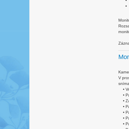
Monit
Rozsa
monit
Zázna
Mon
Kame
V pro
sníma
• Vrá
• Pav
• Zál
• Pav
• Pav
• Pav
• Pav