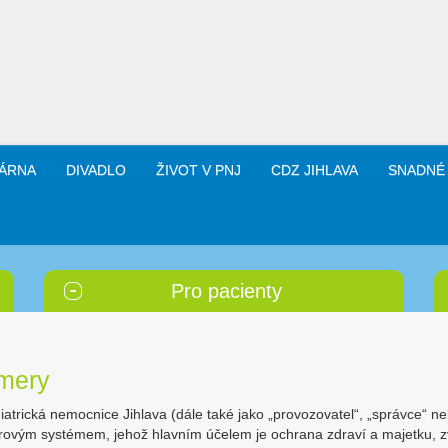
ÁRNA
DIVADLO
ŽIVOT V PNJ
CDZ JIHLAVA
SNADNÉ
Pro pacienty
mery
iatrická nemocnice Jihlava (dále také jako „provozovatel“, „správce“ 
ovým systémem, jehož hlavním účelem je ochrana zdraví a majetku, z