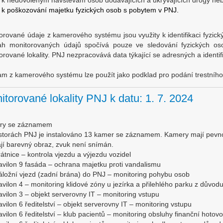
k nedovoleným návštěvám osob dodávajících a ukrývajících drogy nebo
k poškozování majetku fyzických osob s pobytem v PNJ.
orované údaje z kamerového systému jsou využity k identifikaci fyzický
h monitorovaných údajů spočívá pouze ve sledování fyzických os
orované lokality. PNJ nezpracovává data týkající se adresných a identifi
m z kamerového systému lze použít jako podklad pro podání trestního
itorované lokality PNJ k datu: 1. 7. 2024
ry se záznamem
storách PNJ je instalováno 13 kamer se záznamem. Kamery mají pevn
jí barevný obraz, zvuk není snímán.
tnice – kontrola vjezdu a výjezdu vozidel
ilon 9 fasáda – ochrana majetku proti vandalismu
ožní vjezd (zadní brána) do PNJ – monitoring pohybu osob
ilon 4 – monitoring klidové zóny u jezírka a přilehlého parku z důvod
ilon 3 – objekt serverovny IT – monitoring vstupu
ilon 6 ředitelství – objekt serverovny IT – monitoring vstupu
ilon 6 ředitelství – klub pacientů – monitoring obsluhy finanční hoto