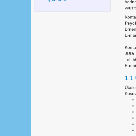
hodno
využi
Konta
Psych
Brněn
E-mai
Konta
JUDr.
Tel. 
E-mai
1.1 
Účele
Kosov