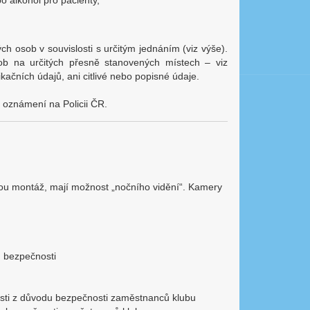
 alkohol pro pacienty,
ch osob v souvislosti s určitým jednáním (viz výše).
ob na určitých přesně stanovených místech – viz
kačních údajů, ani citlivé nebo popisné údaje.
 oznámení na Policii ČR.
ou montáž, mají možnost „nočního vidění“. Kamery
u bezpečnosti
vosti z důvodu bezpečnosti zaměstnanců klubu