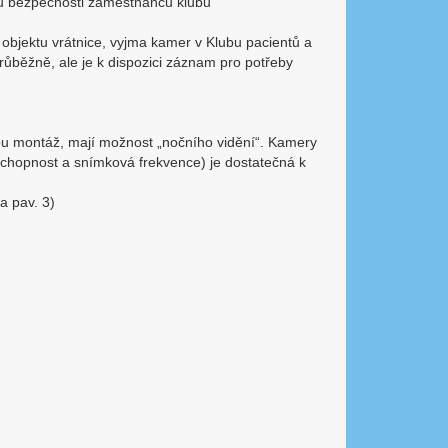
odu bezpečnosti zaměstnanců klubu
objektu vrátnice, vyjma kamer v Klubu pacientů a
růběžně, ale je k dispozici záznam pro potřeby
u montáž, mají možnost „nočního vidění“. Kamery
 schopnost a snímková frekvence) je dostatečná k
a pav. 3)