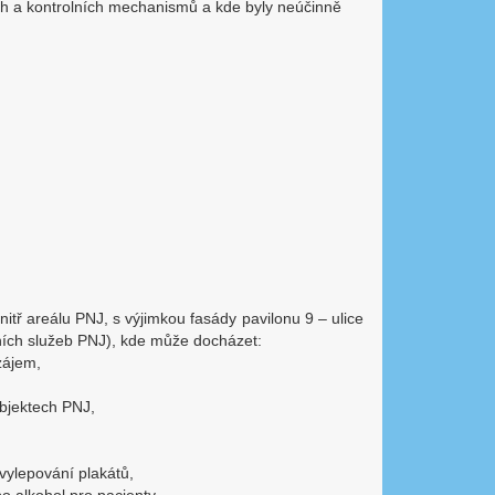
ích a kontrolních mechanismů a kde byly neúčinně
tř areálu PNJ, s výjimkou fasády pavilonu 9 – ulice
tních služeb PNJ), kde může docházet:
zájem,
bjektech PNJ,
vylepování plakátů,