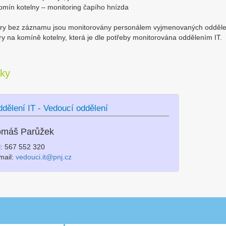
ín kotelny – monitoring čapího hnízda
y bez záznamu jsou monitorovány personálem vyjmenovaných oddělení
y na komíně kotelny, která je dle potřeby monitorována oddělením IT.
tky
dělení IT - Vedoucí oddělení
omáš Parůžek
l: 567 552 320
mail:
vedouci.it@pnj.cz