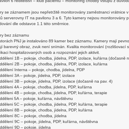
ilon 6 ředitelství – klub pacientů – monitoring chodby vstupu z dův
y se záznamem jsou nepřetržitě monitorovány zaměstnanci vrátnice v 
tů serverovny IT na pavilonu 3 a 6. Tyto kamery nejsou monitorovány p
dování dle odstavce 1.1 této směrnice.
ry bez záznamu
storách PNJ je instalováno 89 kamer bez záznamu. Kamery mají pevno
jí barevný obraz, zvuk není snímán. Kvalita monitorování (rozlišovací
fikaci hospitalizovaných osob a rozpoznání jejich aktivit.
ělení 1B – pokoje, chodba, jídelna, PDP, izolace, kuřárna (dočasně n
ělení 2B – pokoje, chodba, jídelna, PDP, izolace, kuřárna
ělení Interna – pokoje, chodba, jídelna, PDP
ělení 3A – pokoje, jídelna, PDP, izolace
ělení 3B – pokoje, jídelna, PDP, izolace (dočasně na pav. 4)
ěleni 4A – pokoje, chodba, jídelna, PDP, kuřárna
ěleni 4B – pokoje, chodba, jídelna, PDP, kuřárna, terapie
ěleni 5A – pokoje, kuřárna, návštěvnu
ěleni 5C – pokoje, chodba, jídelna, PDP, kuřárna, terapie
ělení 8B – pokoje, chodba, jídelna, PDP, kuřárna
ělení 8C – pokoje, chodba, jídelna
ělení 9C – pokoje, jídelna, PDP, kuřárna, návštěvna
ělení 9D – pokoje, jídelna