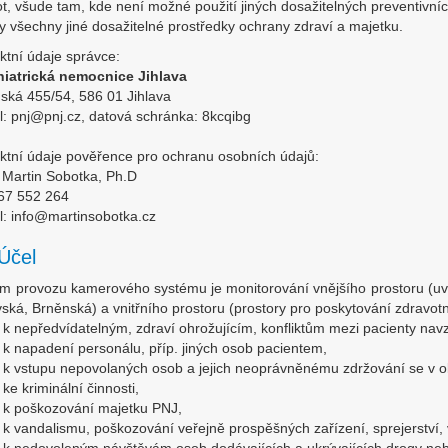
t, všude tam, kde není možné použití jiných dosažitelných preventivn
ty všechny jiné dosažitelné prostředky ochrany zdraví a majetku.
ktní údaje správce:
iatrická nemocnice Jihlava
ská 455/54, 586 01 Jihlava
l: pnj@pnj.cz, datová schránka: 8kcqibg
ktní údaje pověřence pro ochranu osobních údajů:
 Martin Sobotka, Ph.D
567 552 264
l: info@martinsobotka.cz
Účel
m provozu kamerového systému je monitorování vnějšího prostoru (uvni
ská, Brněnská) a vnitřního prostoru (prostory pro poskytování zdravo
k nepředvídatelným, zdraví ohrožujícím, konfliktům mezi pacienty nav
k napadení personálu, příp. jiných osob pacientem,
k vstupu nepovolaných osob a jejich neoprávněnému zdržování se v o
ke kriminální činnosti,
k poškozování majetku PNJ,
k vandalismu, poškozování veřejně prospěšných zařízení, sprejerství, 