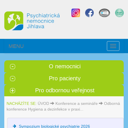
MENU
Toggle
navigati
O nemocnici
Pro pacienty
Pro odbornou veřejnost
NACHÁZÍTE SE:
ÚVOD
Konference a semináře
Odborná
konference Hygiena a dezinfekce v praxi...
Sympozium biologické psychiatrie 2026