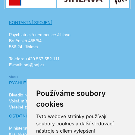
KONTAKTNÍ SPOJENÍ
Psychiatrická nemocnice Jihlava
Brněnská 455/54
586 24 Jihlava
Telefon: +420 567 552 111
E-mail: pnj@pnj.cz
Více »
RYCHLÉ ODKAZY
Používáme soubory
Divadlo Na Kopečku
Volná místa
cookies
Veřejné zakázky
Tyto webové stránky používají
OSTATNÍ ODKAZY
soubory cookies a další sledovací
Ministerstvo zdravotnictví ČR
nástroje s cílem vylepšení
Kraj Vysočina