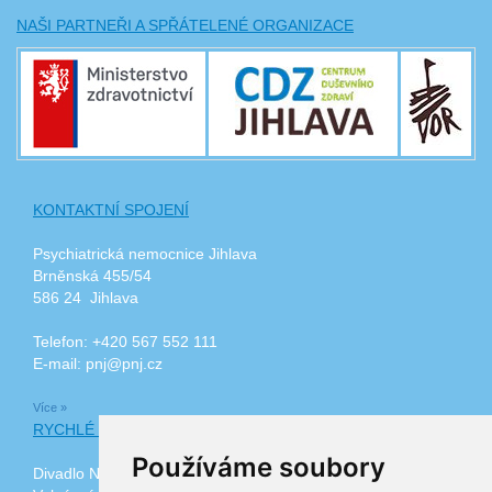
NAŠI PARTNEŘI A SPŘÁTELENÉ ORGANIZACE
KONTAKTNÍ SPOJENÍ
Psychiatrická nemocnice Jihlava
Brněnská 455/54
586 24 Jihlava
Telefon: +420 567 552 111
E-mail: pnj@pnj.cz
Více »
RYCHLÉ ODKAZY
Používáme soubory
Divadlo Na Kopečku