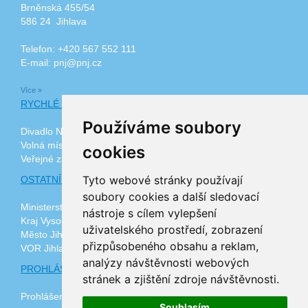
Brněnská 455/54
586 24 Jihlava
Telefon: +420 567 552 111
E-mail: pnj@pnj.cz
Více »
RYCHLÉ ODKAZY
Používáme soubory
Divadlo Na Kopečku
Volná místa
cookies
Veřejné zakázky
Tyto webové stránky používají
OSTATNÍ ODKAZY
soubory cookies a další sledovací
Ministerstvo zdravotnictví ČR
nástroje s cílem vylepšení
Kraj Vysočina
uživatelského prostředí, zobrazení
Město Jihlava
přizpůsobeného obsahu a reklam,
VOR Jihlava, z.ú.
analýzy návštěvnosti webových
PROHLÁŠENÍ O PŘÍSTUPNOSTI
stránek a zjištění zdroje návštěvnosti.
Prohlášení o přístupnosti
Souhlasím