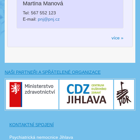
Martina Manová
Tel: 567 552 123
E-mail:
pnj@pnj.cz
více »
NAŠI PARTNEŘI A SPŘÁTELENÉ ORGANIZACE
KONTAKTNÍ SPOJENÍ
Psychiatrická nemocnice Jihlava