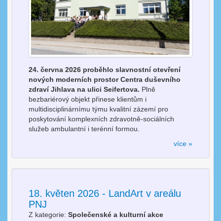
24. června 2026 proběhlo slavnostní otevření
nových moderních prostor Centra duševního
zdraví Jihlava na ulici Seifertova.
Plně
bezbariérový objekt přinese klientům i
multidisciplinárnímu týmu kvalitní zázemí pro
poskytování komplexních zdravotně-sociálních
služeb ambulantní i terénní formou.
více »
18. květen 2026 - LandArt v areálu
PNJ
Z kategorie:
Společenské a kulturní akce