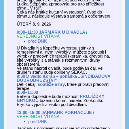
arteterapeutické dílny, která pod vedením Mgr.
Luďka Štěpánka zpracovala pro tuto příležitost
téma „ V ráji“.
Čeká nás krátké kulturní vystoupení, úvod do
tématu, následuje výstava samotná a občerstvení.
ÚTERÝ 8. 9. 2026
9:00–11:30 JARMARK U DIVADLA
/
VEŘEJNOST
VÍTÁNA
před DNK
U Divadla Na Kopečku vyrostou stánky s
řemeslnými a jinými výrobky, můžete zakoupit i
výrobky pracovních terapií (keramika, dřevodílna,
šité výrobky..) a stánek s rozmanitými druhy
občerstvení.
Ve stanu naproti divadlu bude podáván čaj, ve
druhém stanu bude oblíbený SEKÁČ.
9:30 Divadlo
Koráb
–
pohádka
„
SINDIBÁDOVA
DOBRODRUŽSTVÍ
“
Děti čekají
soutěže a hry
, které připraví pracovní
terapie.
9:00–11:00
Během dopoledne bude možnost
PROJÍŽĎKY
BRYČKOU
taženou koňmi našeho Zookoutku.
Bryčka vyjíždí z lesíku pod divadlem.
13:00–15:30 JARMARK POKRAČUJE
/
VEŘEJNOST VÍTÁNA
před DNK
Jarmark s prodejem pokračuje až do odpoledních