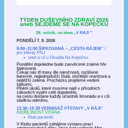
TÝDEN DUŠEVNÍHO ZDRAVÍ 2026
aneb SEJDEME SE NA KOPEČKU
2
8
. ročník, na téma
„
V RÁJI
“
PONDĚLÍ 7. 9. 2026
9:00–11:00 ŠIPKOVANÁ
–
„
CESTA RÁJEM“
/
pro klienty PNJ
start a cíl u Divadla Na Kopečku
Pondělní dopoledne bude zasvěcené známé hře
šipkovaná.
Čekají nás tři trasy dle náročnosti, rozlišené
barevně, nejjednodušší žlutá, složitější oranžová a
nejtěžší zelená. Procházku projdeme vedeni
šipkami.
Plnění úkolů, které musíme najít v přírodních
zákoutích vyplní celé dopoledne,
na cestu dostane každý účastník limonádu a v cíli
sladkou odměnu.
1
3:3
0–1
5:3
0 VERNISÁŽ VÝSTAVY „
V RÁJI
“
/
VEŘEJNOST
VÍTÁNA
Klub pacientů
V Klubu pacientů zahájíme výstavu prací