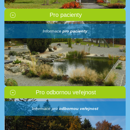
Pro pacienty
Informace
pro pacienty
Pro odbornou veřejnost
Informace pro
odbornou veřejnost