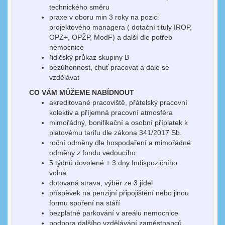
technického směru
praxe v oboru min 3 roky na pozici
projektového managera ( dotační tituly IROP,
OPZ+, OPŽP, ModF) a další dle potřeb
nemocnice
řidičský průkaz skupiny B
bezúhonnost, chuť pracovat a dále se
vzdělávat
CO VÁM MŮŽEME NABÍDNOUT
akreditované pracoviště, přátelský pracovní
kolektiv a příjemná pracovní atmosféra
mimořádný, bonifikační a osobní příplatek k
platovému tarifu dle zákona 341/2017 Sb.
roční odměny dle hospodaření a mimořádné
odměny z fondu vedoucího
5 týdnů dovolené + 3 dny Indispozičního
volna
dotovaná strava, výběr ze 3 jídel
příspěvek na penzijní připojištění nebo jinou
formu spoření na stáří
bezplatné parkování v areálu nemocnice
podpora dalšího vzdělávání zaměstnanců