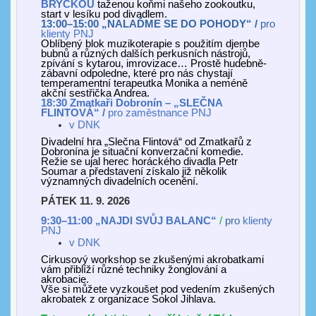
BRYČKOU
taženou koňmi našeho zookoutku,
start v lesíku pod divadlem.
13:00–15:00 „NALAĎME SE DO POHODY“ /
pro
klienty PNJ
Oblíbený b
lok muzikoterapie s použitím djembe
bubnů a různých dalších perkusních nástrojů,
zpívání s kytarou, imrovizace…
P
rostě hudebně-
zábavní
od
poledne,
které
pro nás chystají
temperamentní terapeutka Monika a neméně
akční sestřička Andrea.
18:30
Zmatkaři Dobronín
–
„
SLEČNA
FLINTOVÁ
“ /
pro zaměstnance
PNJ
v
DNK
Divadelní hra „Slečna Flintová“ od Zmatkařů z
Dobronína je situační konverzační komedie.
Režie se ujal herec horáckého divadla Petr
Soumar a představení získalo již několik
významných divadelních ocenění.
PÁTEK 11. 9. 2026
9:30–11:00 „
NAJDI SVŮJ BALANC
“
/
pro
klienty
PNJ
v
DNK
Cirkusový workshop se zkušenými akrobatkami
vám přiblíží různé techniky žonglování a
akrobacie.
Vše si můžete vyzkoušet pod vedením zkušených
akrobatek z organizace Sokol Jihlava.