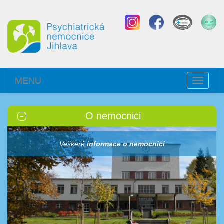
MENU
Toggle
navigati
O nemocnici
Veškeré
informace o nemocnici