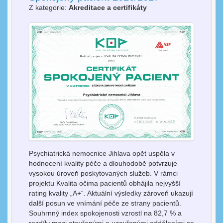
Z kategorie:
Akreditace a certifikáty
Psychiatrická nemocnice Jihlava opět uspěla v
hodnocení kvality péče a dlouhodobě potvrzuje
vysokou úroveň poskytovaných služeb. V rámci
projektu Kvalita očima pacientů obhájila nejvyšší
rating kvality „A+“. Aktuální výsledky zároveň ukazují
další posun ve vnímání péče ze strany pacientů.
Souhrnný index spokojenosti vzrostl na 82,7 % a
rozdíly mezi otevřenými a uzavřenými odděleními se