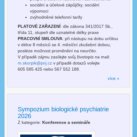
sociální a účelové zápůjčky, sociální
výpomoci
zvýhodněné telefonní tarify
PLATOVÉ ZAŘAZENÍ
: dle zákona 341/2017 Sb.,
třída 11, stupeň dle uznatelné délky praxe
PRACOVNÍ SMLOUVA
: při nástupu na dobu určitou
v délce 8 měsíců se 4. měsíční zkušební dobou,
posléze možnost proměnění na neurčito.
V případě zájmu zasílejte svůj životopis na mail:
m.skorpik@pnj.cz
v případě dotazů volejte
605 585 425 nebo 567 552 188.
více »
Sympozium biologické psychiatrie
2026
Z kategorie:
Konference a semináře