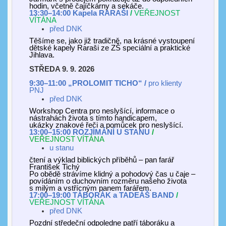
hodin, včetně čajíčkárny a sekáče.
13:30–14:00
Kapela
RARAŠI
/
VEŘEJNOST
VÍTÁNA
před DNK
Těšíme se, jako již tradičně, na krásné vystoupení
dětské kapely Raraši ze ZŠ speciální a praktické
Jihlava.
STŘEDA 9. 9. 2026
9:
3
0–11:00 „
PROLOMIT TICHO
“ /
pro klienty
PNJ
před DNK
Workshop Centra pro neslyšící, informace o
nástrahách života s tímto handicapem,
ukázky znakové řeči a pomůcek pro neslyšící.
13:00–15:00
ROZJÍMÁNÍ
U STANU
/
VEŘEJNOST VÍTÁNA
u stanu
čtení a výklad biblických příběhů – pan farář
František Tichý
Po obědě strávíme klidný a pohodový čas u čaje –
povídáním o duchovním rozměru našeho života
s milým a vstřícným panem farářem.
17:00–19:00 TÁBORÁK a TADEÁŠ BAND
/
VEŘEJNOST VÍTÁNA
před DNK
Pozdní středeční odpoledne patří táboráku a