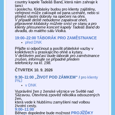
country kapele Tadeáš Band, která nám zahraje k
tanci
i poslechu. Klobásky budou pro klienty zajištěny,
veřejnost může zakoupit od pana uzenáře, nebo si
přinést vlastní dobroty na opečení na ohni.
V případě deště nebudeme zapalovat oheň,
připravené klobásky může
t
e sníst ve stanu a pro
klienty přesuneme koncert kapely Tadeáš Band do
divadla,
do malého sálu Violka
.
19:00–22:00 TÁBORÁK PRO ZAMĚSTNANCE
před DNK
Přijďte si odpočinout a posílit přátelské vazby v
kolektivech u praskajícího ohně a kytary.
V
deštivém počasí
bude táborák pro zaměstnance
zrušen, informujte se případně
předem
telefonicky na kl. 198.
ČTVRTEK 10. 9. 2026
9:3
0–11:00 „ŽIVOT POD ZÁMKEM“ /
pro
klienty
PNJ
v
DNK
Vyprávění žen z ženské věznice ve Světlé nad
Sázavou. Otevřená zpověď několika odsouzených
žen,
která vede k hlubšímu zamyšlení nad volbou
životní cesty.
9:00–11:00
Během dopoledne
bude možnost
PROJÍŽĎKY