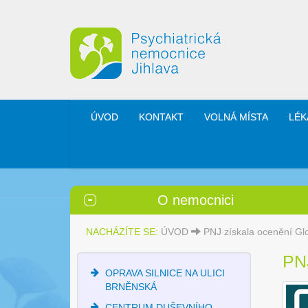
ÚVOD
KONTAKT
VOLNÁ MÍSTA
LÉK
O nemocnici
NACHÁZÍTE SE:
ÚVOD
PNJ získala ocenění Gl
PN
OPRAVA SILNICE NA ULICI
BRNĚNSKÁ
CENTRUM DUŠEVNÍHO