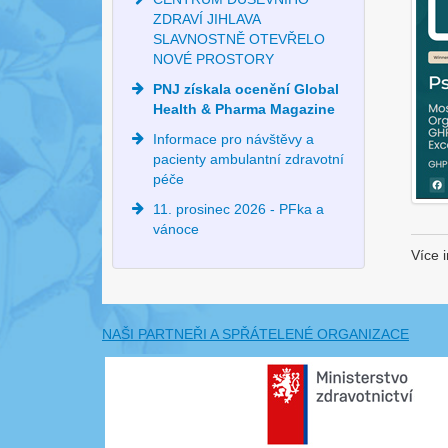
ZDRAVÍ JIHLAVA
SLAVNOSTNĚ OTEVŘELO
NOVÉ PROSTORY
PNJ získala ocenění Global
Health & Pharma Magazine
Informace pro návštěvy a
pacienty ambulantní zdravotní
péče
11. prosinec 2026 - PFka a
vánoce
Více 
NAŠI PARTNEŘI A SPŘÁTELENÉ ORGANIZACE