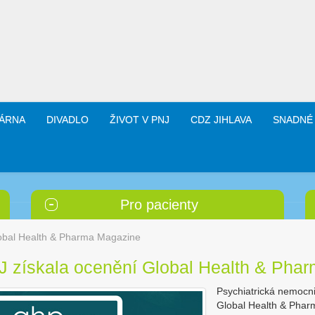
ÁRNA
DIVADLO
ŽIVOT V PNJ
CDZ JIHLAVA
SNADNÉ
Pro pacienty
obal Health & Pharma Magazine
J získala ocenění Global Health & Pha
Psychiatrická nemocni
Global Health & Phar