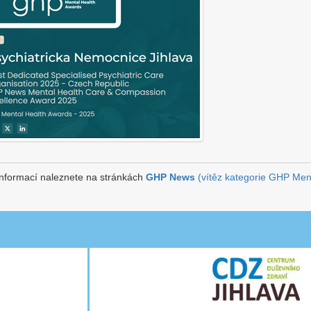
informací naleznete na stránkách
GHP News
(vítěz kategorie GHP Men