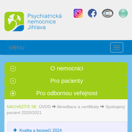
MENU
Toggle
navigati
O nemocnici
Pro pacienty
Pro odbornou veřejnost
NACHÁZÍTE SE:
ÚVOD
Akreditace a certifikáty
Spokojený
pacient 2020/2021
Kvalita a bezpečí 2024