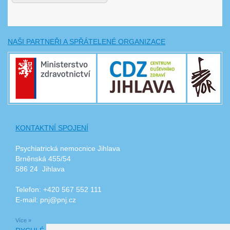
NAŠI PARTNEŘI A SPŘÁTELENÉ ORGANIZACE
KONTAKTNÍ SPOJENÍ
Psychiatrická nemocnice Jihlava
Brněnská 455/54
586 24 Jihlava
Telefon: +420 567 552 111
E-mail: pnj@pnj.cz
Více »