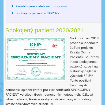
Akreditované vzdělávací programy
Spokojený pacient 2026/2027
Spokojený pacient 2020/2021
Na konci roku 2019
proběhlo jedenácté
šetření projektu
Kvalita Očima
Pacientů. Souhrnný
index spokojenosti
pacientů vzrostl na
historicky nejlepší
výsledek 82,5%.
Tento pozitivní
trend zajistil
nemocnici splnění kritérií pro zisk certifikátů SPOKOJENÝ
PACIENT ve všech třech hodnocených kategoriích: lůžková
zdrav. zařízení, lékaři a sestry a udržení nejvyššího ratingu
kvality poskytovaných služeb ,,A+".