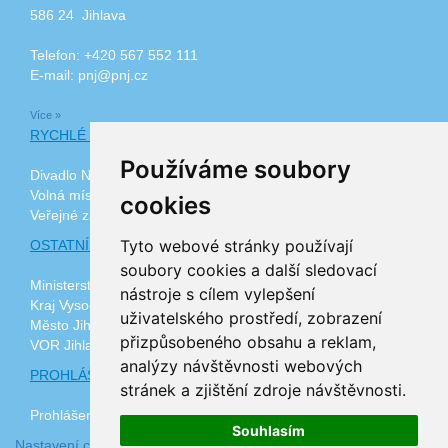
586 24 Jihlava
Telefon: +420 567 552 111
E-mail: pnj@pnj.cz
Více »
RYCHLÉ ODKAZY
Používáme soubory
Divadlo Na Kopečku
Volná místa
cookies
Veřejné zakázky
Tyto webové stránky používají
OSTATNÍ ODKAZY
soubory cookies a další sledovací
Ministerstvo zdravotnictví ČR
nástroje s cílem vylepšení
Kraj Vysočina
uživatelského prostředí, zobrazení
Město Jihlava
přizpůsobeného obsahu a reklam,
VOR Jihlava, z.ú.
analýzy návštěvnosti webových
PROHLÁŠENÍ O PŘÍSTUPNOSTI
stránek a zjištění zdroje návštěvnosti.
Prohlášení o přístupnosti
Souhlasím
Nastavení cookies