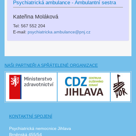
Psychiatrická ambulance - Ambulantní sestra
Kateřina Moláková
Tel: 567 552 204
E-mail:
psychiatricka.ambulance@pnj.cz
NAŠI PARTNEŘI A SPŘÁTELENÉ ORGANIZACE
KONTAKTNÍ SPOJENÍ
Psychiatrická nemocnice Jihlava
Brněnská 455/54