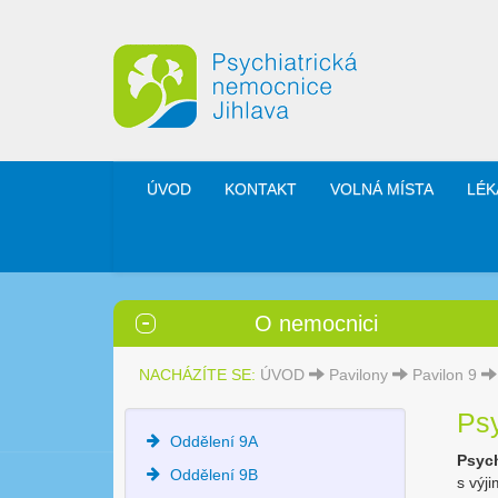
ÚVOD
KONTAKT
VOLNÁ MÍSTA
LÉK
O nemocnici
NACHÁZÍTE SE:
ÚVOD
Pavilony
Pavilon 9
Ps
Oddělení 9A
Psyc
Oddělení 9B
s výj