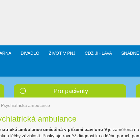
ÁRNA
DIVADLO
ŽIVOT V PNJ
CDZ JIHLAVA
SNADNÉ
Pro pacienty
Psychiatrická ambulance
ychiatrická ambulance
hiatrická ambulance
umístěná v přízemí pavilonu 9
je zaměřena na
imkou léčby závislostí. Poskytuje rovněž diagnostiku a léčbu poruch pam