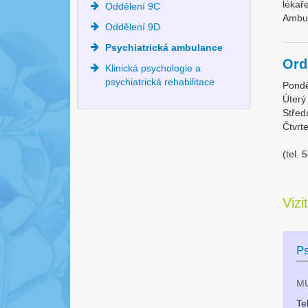
lékař
Oddělení 9C
Ambul
Oddělení 9D
Psychiatrická ambulance
Ord
Klinická psychologie a
psychiatrická rehabilitace
Pondě
Úter
Střed
Čtvrt
(tel.
Vizi
Ps
MU
Te