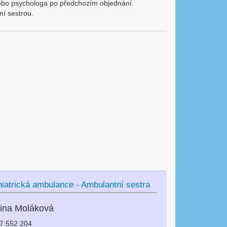
 nebo psychologa po předchozím objednání.
ní sestrou.
iatrická ambulance - Ambulantní sestra
řina Moláková
67 552 204