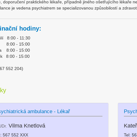
e, doporučení praktického lékaře, případně jiného ošetřujícího lékaře
ance je vedena psychiatrem se specializovanou způsobilostí a zdravot
inační hodiny:
lí 8:00 - 11:30
ý 8:00 - 15:00
a 8:00 - 15:00
ek 8:00 - 15:00
 567 552 204)
tky
ychiatrická ambulance - Lékař
Psych
Vilma Knetlová
Kate
Dr.
l: 567 552 XXX
Tel: 5