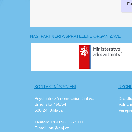
E-
NAŠI PARTNEŘI A SPŘÁTELENÉ ORGANIZACE
KONTAKTNÍ SPOJENÍ
RYCHL
Psychiatrická nemocnice Jihlava
Divadl
Brněnská 455/54
Volná 
586 24 Jihlava
Veřejn
Telefon: +420 567 552 111
E-mail: pnj@pnj.cz