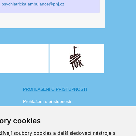
:
psychiatricka.ambulance@pnj.cz
PROHLÁŠENÍ O PŘÍSTUPNOSTI
Prohlášení o přístupnosti
ory cookies
vají soubory cookies a další sledovací nástroje s