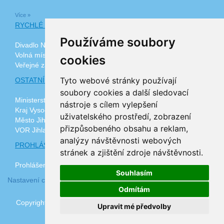
Více »
RYCHLÉ ODKAZY
Používáme soubory
Divadlo Na Kopečku
Volná místa
cookies
Veřejné zakázky
Tyto webové stránky používají
OSTATNÍ ODKAZY
soubory cookies a další sledovací
Ministerstvo zdravotnictví ČR
nástroje s cílem vylepšení
Kraj Vysočina
uživatelského prostředí, zobrazení
Město Jihlava
přizpůsobeného obsahu a reklam,
VOR Jihlava, z.ú.
analýzy návštěvnosti webových
PROHLÁŠENÍ O PŘÍSTUPNOSTI
stránek a zjištění zdroje návštěvnosti.
Prohlášení o přístupnosti
Souhlasím
Nastavení cookies
Odmítám
Copyright © 2026 www.plj.cz | realizace
3nicom websolutions
Upravit mé předvolby
s.r.o.