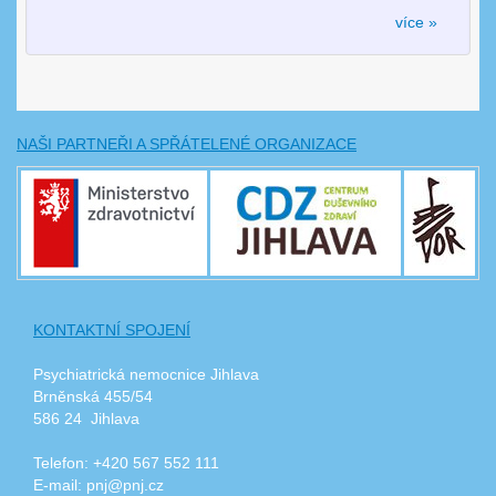
více »
NAŠI PARTNEŘI A SPŘÁTELENÉ ORGANIZACE
KONTAKTNÍ SPOJENÍ
Psychiatrická nemocnice Jihlava
Brněnská 455/54
586 24 Jihlava
Telefon: +420 567 552 111
E-mail: pnj@pnj.cz