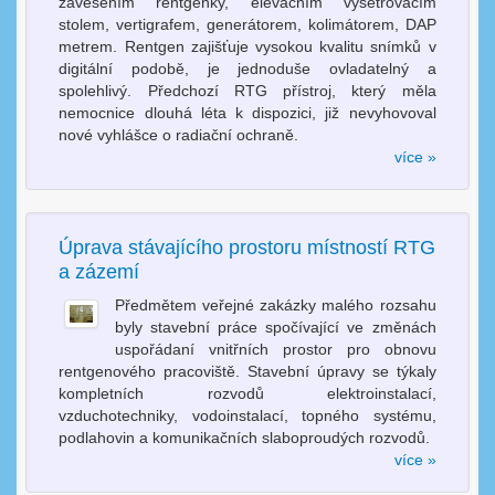
zavěšením rentgenky, elevačním vyšetřovacím
stolem, vertigrafem, generátorem, kolimátorem, DAP
metrem. Rentgen zajišťuje vysokou kvalitu snímků v
digitální podobě, je jednoduše ovladatelný a
spolehlivý. Předchozí RTG přístroj, který měla
nemocnice dlouhá léta k dispozici, již nevyhovoval
nové vyhlášce o radiační ochraně.
více »
Úprava stávajícího prostoru místností RTG
a zázemí
Předmětem veřejné zakázky malého rozsahu
byly stavební práce spočívající ve změnách
uspořádaní vnitřních prostor pro obnovu
rentgenového pracoviště. Stavební úpravy se týkaly
kompletních rozvodů elektroinstalací,
vzduchotechniky, vodoinstalací, topného systému,
podlahovin a komunikačních slaboproudých rozvodů.
více »