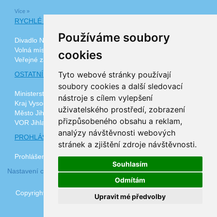
Více »
RYCHLÉ ODKAZY
Používáme soubory
Divadlo Na Kopečku
Volná místa
cookies
Veřejné zakázky
Tyto webové stránky používají
OSTATNÍ ODKAZY
soubory cookies a další sledovací
Ministerstvo zdravotnictví ČR
nástroje s cílem vylepšení
Kraj Vysočina
uživatelského prostředí, zobrazení
Město Jihlava
přizpůsobeného obsahu a reklam,
VOR Jihlava, z.ú.
analýzy návštěvnosti webových
PROHLÁŠENÍ O PŘÍSTUPNOSTI
stránek a zjištění zdroje návštěvnosti.
Prohlášení o přístupnosti
Souhlasím
Nastavení cookies
Odmítám
Copyright © 2026 www.plj.cz | realizace
3nicom websolutions
Upravit mé předvolby
s.r.o.