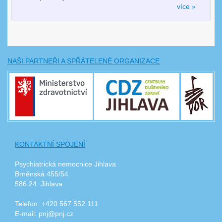
více »
NAŠI PARTNEŘI A SPŘÁTELENÉ ORGANIZACE
KONTAKTNÍ SPOJENÍ
Psychiatrická nemocnice Jihlava
Brněnská 455/54
586 24 Jihlava
Telefon: +420 567 552 111
E-mail: pnj@pnj.cz