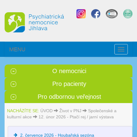
MENU
Toggle
navigati
O nemocnici
Pro pacienty
Pro odbornou veřejnost
NACHÁZÍTE SE:
ÚVOD
Život v PNJ
Společenské a
kulturní akce
12. únor 2026 - Ptačí rej / jarní výstava
2. července 2026 - Houbařská sezóna