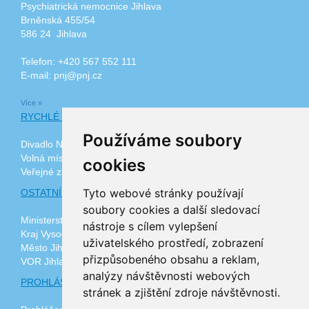
Psychiatrická nemocnice Jihlava
Brněnská 455/54
586 24 Jihlava
Telefon: +420 567 552 111
E-mail: pnj@pnj.cz
Více »
RYCHLÉ ODKAZY
Používáme soubory
Divadlo Na Kopečku
Volná místa
cookies
Veřejné zakázky
Tyto webové stránky používají
OSTATNÍ ODKAZY
soubory cookies a další sledovací
Ministerstvo zdravotnictví ČR
nástroje s cílem vylepšení
Kraj Vysočina
uživatelského prostředí, zobrazení
Město Jihlava
přizpůsobeného obsahu a reklam,
VOR Jihlava, z.ú.
analýzy návštěvnosti webových
PROHLÁŠENÍ O PŘÍSTUPNOSTI
stránek a zjištění zdroje návštěvnosti.