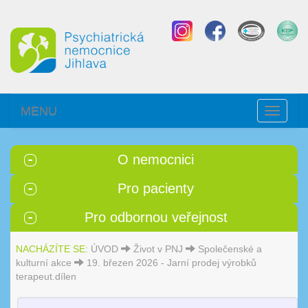
MENU
Toggle
navigati
O nemocnici
Pro pacienty
Pro odbornou veřejnost
NACHÁZÍTE SE:
ÚVOD
Život v PNJ
Společenské a
kulturní akce
19. březen 2026 - Jarní prodej výrobků
terapeut.dílen