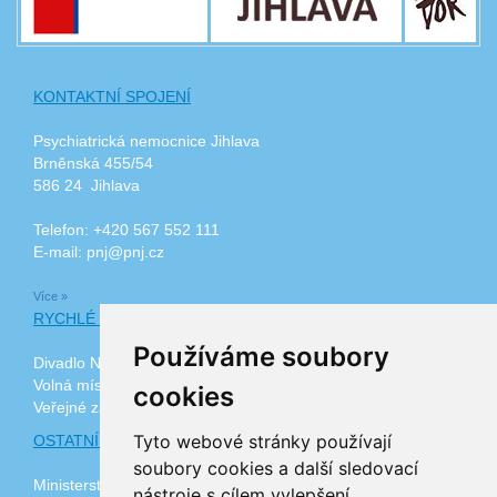
KONTAKTNÍ SPOJENÍ
Psychiatrická nemocnice Jihlava
Brněnská 455/54
586 24 Jihlava
Telefon: +420 567 552 111
E-mail: pnj@pnj.cz
Více »
RYCHLÉ ODKAZY
Používáme soubory
Divadlo Na Kopečku
Volná místa
cookies
Veřejné zakázky
Tyto webové stránky používají
OSTATNÍ ODKAZY
soubory cookies a další sledovací
Ministerstvo zdravotnictví ČR
nástroje s cílem vylepšení