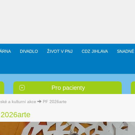
ÁRNA
DIVADLO
ŽIVOT V PNJ
CDZ JIHLAVA
SNADNÉ
Pro pacienty
ské a kulturní akce
PF 2026arte
 2026arte