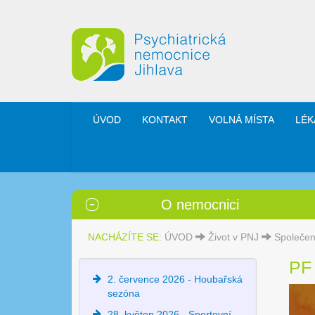
ÚVOD
KONTAKT
VOLNÁ MÍSTA
LÉK
O nemocnici
NACHÁZÍTE SE:
ÚVOD
Život v PNJ
Společen
PF
2. července 2026 - Houbařská
sezóna
28. květen 2026 - Sportovní