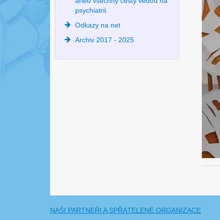
aneb všechny cesty vedou na
psychiatrii
Odkazy na net
Archiv 2017 - 2025
NAŠI PARTNEŘI A SPŘÁTELENÉ ORGANIZACE