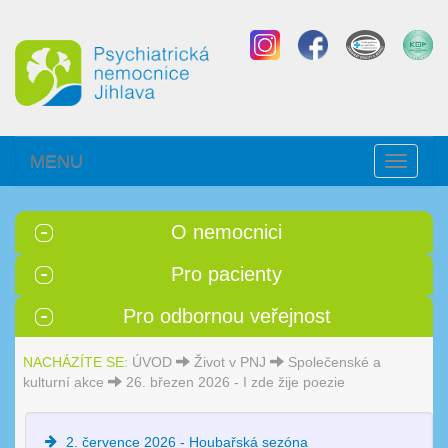
MENU
Toggle
navigati
O nemocnici
Pro pacienty
Pro odbornou veřejnost
NACHÁZÍTE SE:
ÚVOD
Život v PNJ
Společenské a
kulturní akce
26. březen 2026 - I zde žije poezie
2. července 2026 - Houbařská sezóna