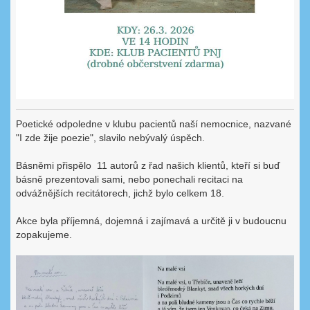
Poetické odpoledne v klubu pacientů naší nemocnice, nazvané
"I zde žije poezie", slavilo nebývalý úspěch.
Básněmi přispělo 11 autorů z řad našich klientů, kteří si buď
básně prezentovali sami, nebo ponechali recitaci na
odvážnějších recitátorech, jichž bylo celkem 18.
Akce byla příjemná, dojemná i zajímavá a určitě ji v budoucnu
zopakujeme.