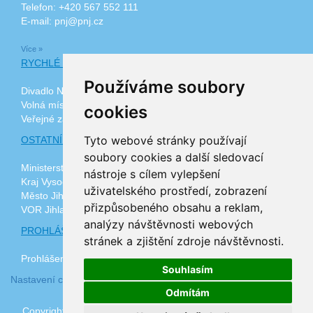
Telefon: +420 567 552 111
E-mail: pnj@pnj.cz
Více »
RYCHLÉ ODKAZY
Používáme soubory
Divadlo Na Kopečku
Volná místa
cookies
Veřejné zakázky
Tyto webové stránky používají
OSTATNÍ ODKAZY
soubory cookies a další sledovací
Ministerstvo zdravotnictví ČR
nástroje s cílem vylepšení
Kraj Vysočina
uživatelského prostředí, zobrazení
Město Jihlava
přizpůsobeného obsahu a reklam,
VOR Jihlava, z.ú.
analýzy návštěvnosti webových
PROHLÁŠENÍ O PŘÍSTUPNOSTI
stránek a zjištění zdroje návštěvnosti.
Prohlášení o přístupnosti
Souhlasím
Nastavení cookies
Odmítám
Copyright © 2026 www.plj.cz | realizace
3nicom websolutions