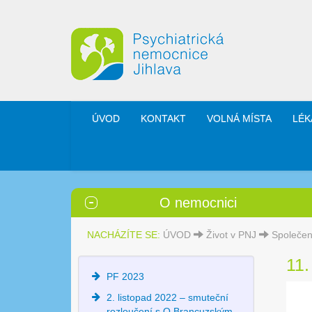
ÚVOD
KONTAKT
VOLNÁ MÍSTA
LÉK
O nemocnici
NACHÁZÍTE SE:
ÚVOD
Život v PNJ
Společen
11.
PF 2023
2. listopad 2022 – smuteční
rozloučení s O.Brancuzským