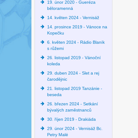
19. únor 2020 - Gueréza
běloramenná
14. květen 2024 - Vernisáž
14. prosince 2019 - Vánoce na
Kopečku
6. květen 2024 - Rádio Blaník
s růžemi
26. listopad 2019 - Vánoční
koleda
29. duben 2024 - Slet a rej
čarodějnic
21. listopad 2019 Tanzánie -
beseda
26. březen 2024 - Setkání
bývalých zaměstnanců
30. říjen 2019 - Drakiáda
29. únor 2024 - Vernisáž Bc.
Petry Malé