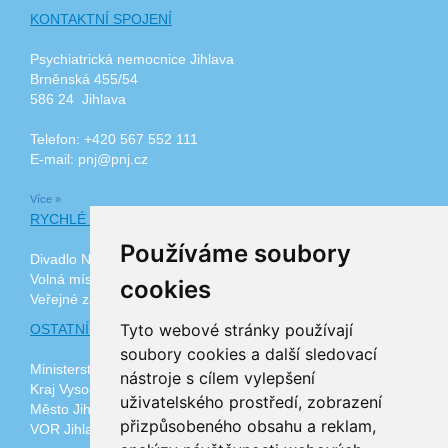
KONTAKTNÍ SPOJENÍ
Psychiatrická nemocnice Jihlava
Brněnská 455/54
586 24 Jihlava
Telefon: +420 567 552 111
E-mail: pnj@pnj.cz
Více »
RYCHLÉ ODKAZY
Používáme soubory
Divadlo Na Kopečku
Volná místa
cookies
Veřejné zakázky
Tyto webové stránky používají
OSTATNÍ ODKAZY
soubory cookies a další sledovací
Ministerstvo zdravotnictví ČR
nástroje s cílem vylepšení
Kraj Vysočina
uživatelského prostředí, zobrazení
Město Jihlava
přizpůsobeného obsahu a reklam,
VOR Jihlava, z.ú.