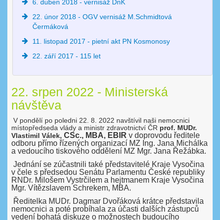
6. duben 2018 - vernisáž DnK
22. únor 2018 - OGV vernisáž M.Schmidtová
Čermáková
11. listopad 2017 - pietní akt PN Kosmonosy
22. září 2017 - 115 let
22. srpen 2022 - Ministerská
návštěva
V pondělí po poledni 22. 8. 2022 navštívil naši nemocnici
místopředseda vlády a ministr zdravotnictví ČR
prof. MUDr.
CSc., MBA, EBIR
v doprovodu ředitele
Vlastimil Válek,
odboru přímo řízených organizací MZ Ing. Jana Michálka
a vedoucího tiskového oddělení MZ Mgr. Jana Řežábka.
Jednání se zúčastnili také představitelé Kraje Vysočina
v čele s předsedou Senátu Parlamentu České republiky
RNDr. Milošem Vystrčilem a hejtmanem Kraje Vysočina
Mgr. Vítězslavem Schrekem, MBA.
Ředitelka MUDr. Dagmar Dvořáková krátce představila
nemocnici a poté probíhala za účasti dalších zástupců
vedení bohatá diskuze o možnostech budoucího