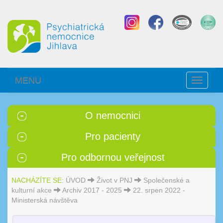
MENU
Toggle
navigati
O nemocnici
Pro pacienty
Pro odbornou veřejnost
NACHÁZÍTE SE:
ÚVOD
Život v PNJ
Společenské a
kulturní akce
Archiv 2017 - 2025
22. srpen 2022 -
Ministerská návštěva