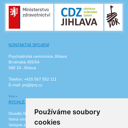
KONTAKTNÍ SPOJENÍ
Psychiatrická nemocnice Jihlava
Brněnská 455/54
586 24 Jihlava
Telefon: +420 567 552 111
E-mail: pnj@pnj.cz
Více »
RYCHLÉ ODKAZY
Používáme soubory
Divadlo Na Kopečku
Volná místa
cookies
Veřejné zakázky