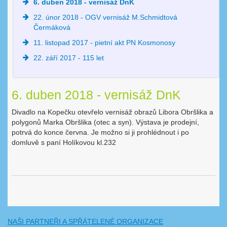
6. duben 2018 - vernisáž DnK
22. únor 2018 - OGV vernisáž M.Schmidtová
Čermáková
11. listopad 2017 - pietní akt PN Kosmonosy
22. září 2017 - 115 let
6. duben 2018 - vernisáž DnK
Divadlo na Kopečku otevřelo vernisáž obrazů Libora Obršlika a
polygonů Marka Obršlika (otec a syn). Výstava je prodejní,
potrvá do konce června. Je možno si ji prohlédnout i po
domluvě s paní Holíkovou kl.232
NAŠI PARTNEŘI A SPŘÁTELENÉ ORGANIZACE