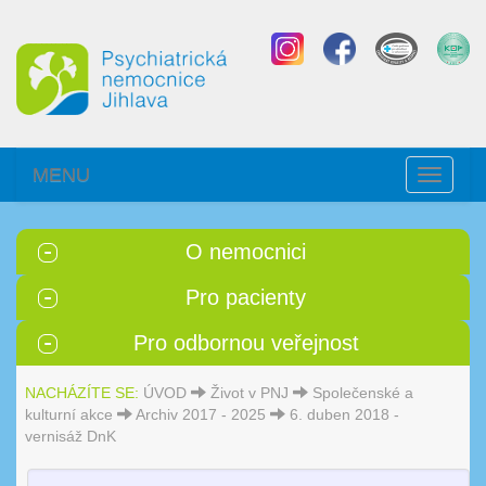
MENU
Toggle
navigati
O nemocnici
Pro pacienty
Pro odbornou veřejnost
NACHÁZÍTE SE:
ÚVOD
Život v PNJ
Společenské a
kulturní akce
Archiv 2017 - 2025
6. duben 2018 -
vernisáž DnK